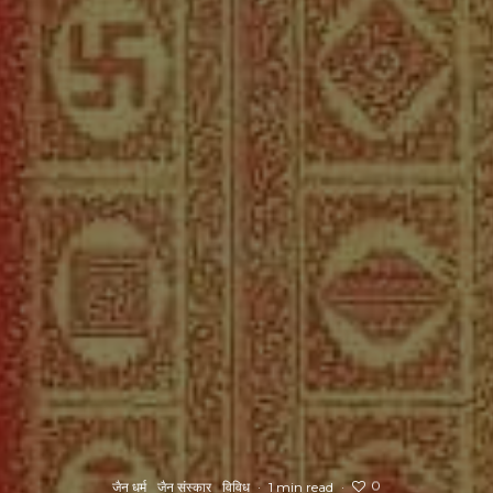
0
जैन धर्म
जैन संस्कार
विविध
·
1 min read
·