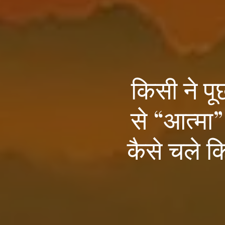
किसी ने पू
से “आत्मा”
कैसे चले कि