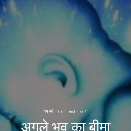
0
जैन धर्म
·
1 min read
·
अगले भव का बीमा