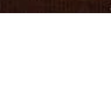
जैन धर्म में बताये हुवे
“मति-ज्ञान”
को ही हम अच्छी तरह समझ लें,
तो जीवन में कभी भी “नुक्सान” या “गलत
निर्णय”
लेने के कोई “संयोग” ही नहीं बैठेंगे.
मेरे ही क्लाइंट (client) का एक जीवंत
उदाहरण दे रहा हूँ:
एक भाई साहब की राजस्थान में एक जमीन है,