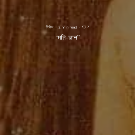
3
विविध
·
2 min read
·
“मति-ज्ञान”