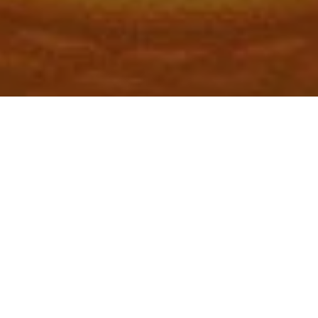
साधारणतया मनुष्य 5 – 6 फुट लम्बा होता है.
अपनी “बुद्धि” के बल पर
मनुष्य 150 माले की बिल्डिंग बना सकता है.
15 किलोमीटर लम्बे ब्रिज बना सकता है.
मंगल ग्रह पर पहुँच सकता है.
माइक पर 10,000 आदमियों को एक साथ भाषण दे सकता है.
और