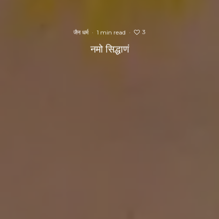
3
जैन धर्म
·
1 min read
·
नमो सिद्धाणं